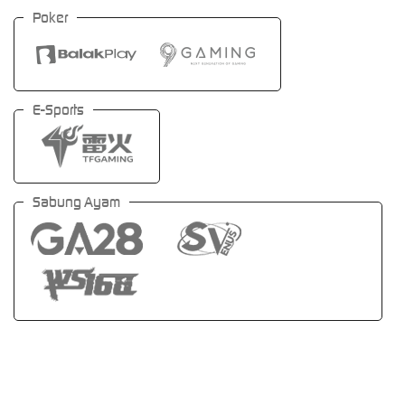
Poker
E-Sports
Sabung Ayam