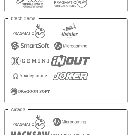
Crash Game
Arcade