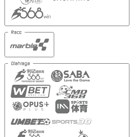
Race
Olahraga